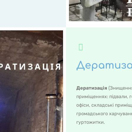
Дератиза
Дератизація
(Знищення 
приміщеннях: підвали, 
офіси, складські приміщ
громадського харчування
гуртожитки.