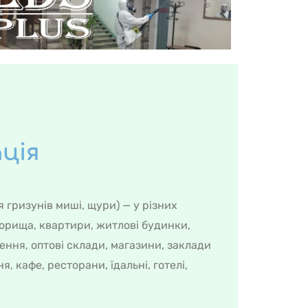
ція
гризунів миші, щури) — у різних
горища, квартири, житлові будинки,
ення, оптові склади, магазини, заклади
, кафе, ресторани, їдальні, готелі,