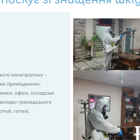
послуг зі знищення шкі
ислі синатропних -
зних приміщеннях:
инки, офіси, складські
заклади громадського
телі, готелі,