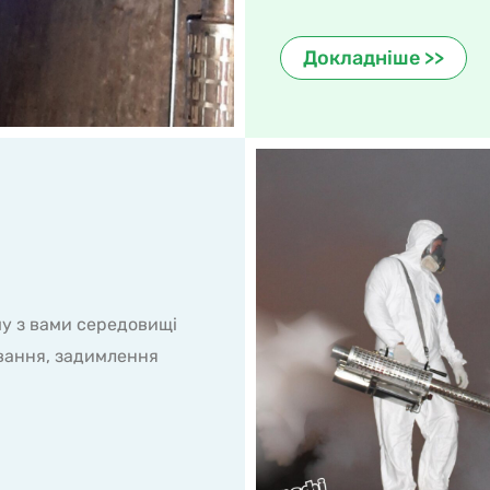
Докладніше >>
му з вами середовищі
вання, задимлення