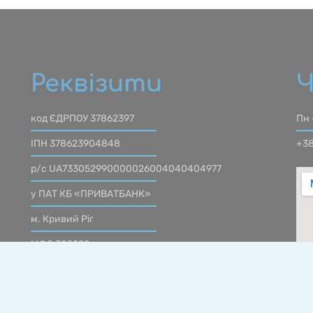
Реквізити
Ч
код ЄДРПОУ 37862397
Пн 
ІПН 378623904848
+38
р/с UA733052990000026004040404977
у ПАТ КБ «ПРИВАТБАНК»
м. Кривий Ріг
МФО 305299