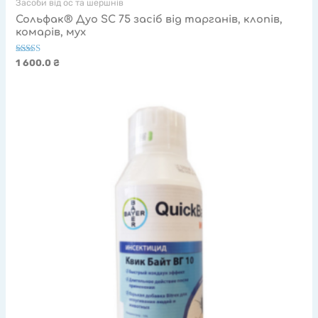
Засоби від ос та шершнів
Сольфак® Дуо SC 75 засіб від тарганів, клопів,
комарів, мух
Оцінено в
1 600.0
₴
5.00
з 5