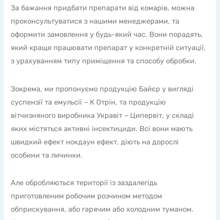
За бажання придбати препарати від комарів, можна
проконсультуватися з нашими менеджерами, та
оформити замовлення у будь-який час. Вони порадять,
який краще працювати препарат у конкретній ситуації,
з урахуванням типу приміщення та способу обробки.
Зокрема, ми пропонуємо продукцію Байєр у вигляді
суспензії та емульсії – К Отрін, та продукцію
вітчизняного виробника Укравіт – Ципервіт, у складі
яких містяться активні інсектициди. Всі вони мають
швидкий ефект нокдаун ефект, діють на дорослі
особини та личинки.
Але обробляються території із заздалегідь
приготовленим робочим розчином методом
обприскування, або гарячим або холодним туманом.