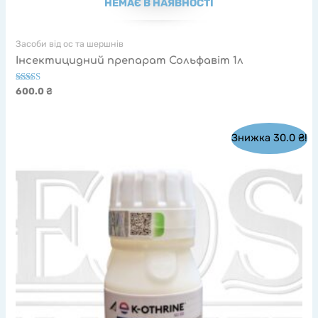
НЕМАЄ В НАЯВНОСТІ
Засоби від ос та шершнів
Інсектицидний препарат Сольфавіт 1л
Оцінено в
600.0
₴
5.00
з 5
Знижка
30.0
₴
!