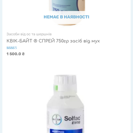
НЕМАЄ В НАЯВНОСТІ
Засоби від ос та шершнів
КВІК-БАЙТ ® СПРЕЙ 750гр засіб від мух
Оцінено в
1 500.0
₴
5.00
з 5