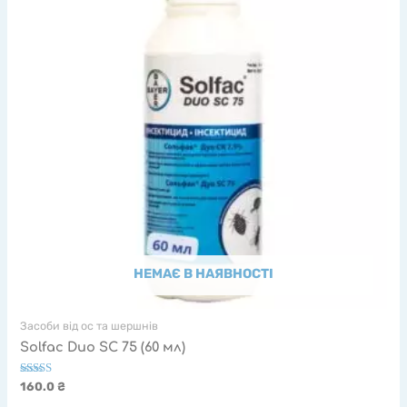
НЕМАЄ В НАЯВНОСТІ
Засоби від ос та шершнів
Solfac Duo SC 75 (60 мл)
Оцінено в
160.0
₴
5.00
з 5