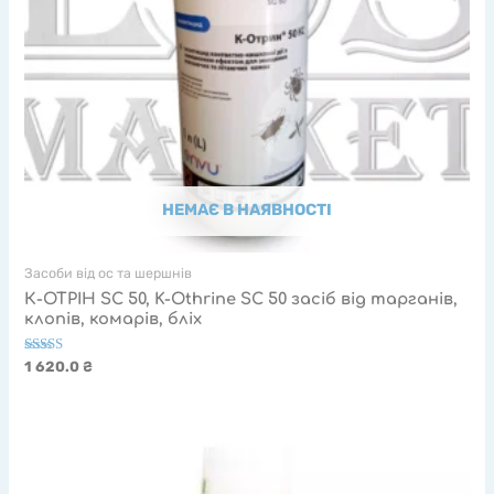
НЕМАЄ В НАЯВНОСТІ
Засоби від ос та шершнів
К-ОТРІН SC 50, K-Othrine SC 50 засіб від тарганів,
клопів, комарів, бліх
Оцінено в
1 620.0
₴
5.00
з 5