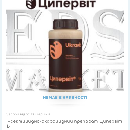
НЕМАЄ В НАЯВНОСТІ
Засоби від ос та шершнів
Інсектицидно-акарацидний препарат Ципервіт
1л