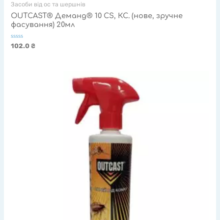
Засоби від ос та шершнів
OUTCAST® Деманд® 10 CS, КС. (нове, зручне
фасування) 20мл
Оцінено
102.0
₴
в
0
з
5