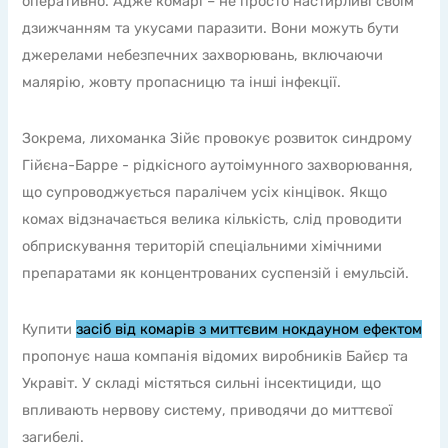
оперативно. Адже комарі – не просто настирливі своїм
дзижчанням та укусами паразити. Вони можуть бути
джерелами небезпечних захворювань, включаючи
малярію, жовту пропасницю та інші інфекції.
Зокрема, лихоманка Зійє провокує розвиток синдрому
Гійєна-Барре - рідкісного аутоімунного захворювання,
що супроводжується паралічем усіх кінцівок. Якщо
комах відзначається велика кількість, слід проводити
обприскування територій спеціальними хімічними
препаратами як концентрованих суспензій і емульсій.
Купити
засіб від комарів з миттєвим нокдауном ефектом
пропонує наша компанія відомих виробників Байєр та
Укравіт. У складі містяться сильні інсектициди, що
впливають нервову систему, приводячи до миттєвої
загибелі.