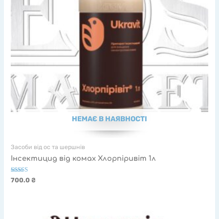
НЕМАЄ В НАЯВНОСТІ
Засоби від ос та шершнів
Інсектицид від комах Хлорпіривіт 1л
Оцінено в
700.0
₴
5.00
з 5