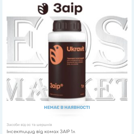
НЕМАЄ В НАЯВНОСТІ
Засоби від ос та шершнів
Інсектицид від комах ЗАІР 1л