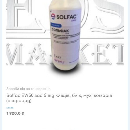
Засоби від ос та шершнів
Solfac EW50 засіб від кліщів, бліх, мух, комарів
(акарицид)
Оцінено
1 920.0
₴
в
0
з
5