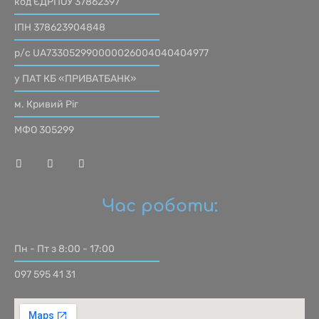
код ЄДРПОУ 37862397
ІПН 378623904848
р/с UA733052990000026004040404977
у ПАТ КБ «ПРИВАТБАНК»
м. Кривий Ріг
МФО 305299
Час роботи:
Пн - Пт з 8:00 - 17:00
097 595 41 31