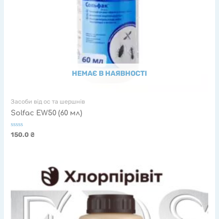
НЕМАЄ В НАЯВНОСТІ
Засоби від ос та шершнів
Solfac EW50 (60 мл)
Оцінено
150.0
₴
в
0
з
5