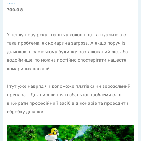
Оцінено
700.0
₴
в
0
з
5
У теплу пору року і навіть у холодні дні актуальною є
така проблема, як комарина загроза. А якщо поруч із
ділянкою в заміському будинку розташований ліс, або
водоймище, то можна постійно спостерігати нашестя
комариних колоній.
І тут уже навряд чи допоможе платівка чи аерозольний
препарат. Для вирішення глобальної проблеми слід
вибирати професійний засіб від комарів та проводити
обробку ділянки.