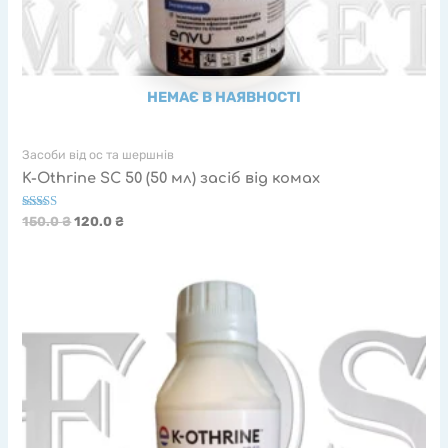
НЕМАЄ В НАЯВНОСТІ
Засоби від ос та шершнів
K-Othrine SC 50 (50 мл) засіб від комах
Оцінено в
150.0
₴
120.0
₴
5.00
з 5