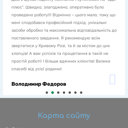
назавжди, якщо користуватися послугами фахівців.
Професійні засоби - супер як і сама робота, все
чітко за часом без зволікань. Якщо у Вас проблеми
з комахами, гризунами та іншою живністю,
набирайте номер телефону лише ЕРС Плюс. Всім
рекомендую звертатися до цієї компанії.
Юлія Ломенко
Карта сайту