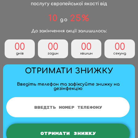
послугу європейської якості від
10
25%
до
До закінчення акції залишилось:
00
00
00
00
днів
годин
хвилин
секунд
ОТРИМАТИ ЗНИЖКУ
Введіть телефон та зафіксуйте знижку на
дезінфекцію