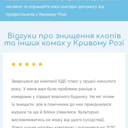
негайно та отримайте вже сьогодні допомогу від
професіоналів у Кривому Розі!
Відгуки про знищення клопів
та інших комах у Кривому Розі
Все супер! Хлопці молодці! Моя проблема в тому,
що на балконі постійно були бджоли, а ще долали
мухи восени та взимку в теплі дні. Гидке
дзижчання з пілотуванням по квартирі дратувало
жахливо, відкрити балкон неможливо. Ні стрічки
не допомагали, ні інші засоби. Але навіть не
підозрювала, що можна впоратися з проблемою