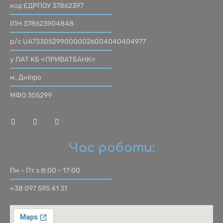
код ЄДРПОУ 37862397
ІПН 378623904848
р/с UA733052990000026004040404977
у ПАТ КБ «ПРИВАТБАНК»
м. Дніпро
МФО 305299
Час роботи:
Пн - Пт з 8:00 - 17:00
+38 097 595 41 31