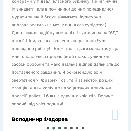
ку. Не міг нічим
мухи восени та взимку в теплі дні. 
их приєдналися
дзижчання з пілотуванням по кварт
ультурно
жахливо, відкрити балкон неможливо
сусідства).
не допомагали, ні інші засоби. Але н
упинився на "ЄДС
підозрювала, що можна впоратися 
тивно було
назавжди, якщо користуватися посл
го мало, тому що
Професійні засоби - супер як і сама
д, унікальні
чітко за часом без зволікань. Якщо 
повідальність до
з комахами, гризунами та іншою жи
дую всім
набирайте номер телефону лише ЕР
 містом до цих
рекомендую звертатися до цієї комп
ня в такій не
Юлія Ломенко
ієнтів! Велике