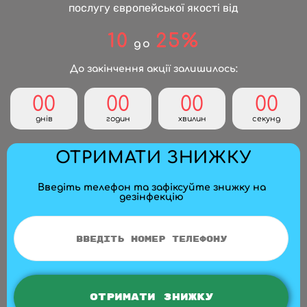
послугу європейської якості від
10
25%
до
До закінчення акції залишилось:
00
00
00
00
днів
годин
хвилин
секунд
ОТРИМАТИ ЗНИЖКУ
Введіть телефон та зафіксуйте знижку на
дезінфекцію