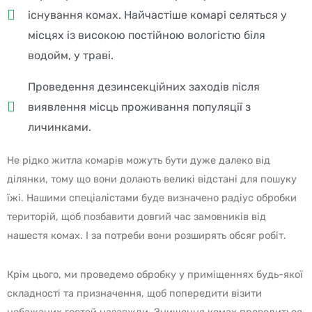
існування комах. Найчастіше комарі селяться у
місцях із високою постійною вологістю біля
водойм, у траві.
Проведення дезинсекційних заходів після
виявлення місць проживання популяції з
личинками.
Не рідко житла комарів можуть бути дуже далеко від
ділянки, тому що вони долають великі відстані для пошуку
їжі. Нашими спеціалістами буде визначено радіус обробки
територій, щоб позбавити довгий час замовників від
нашестя комах. І за потреби вони розширять обсяг робіт.
Крім цього, ми проведемо обробку у приміщеннях будь-якої
складності та призначення, щоб попередити візити
небажаних гостей назавжди. Знищення комах проводиться