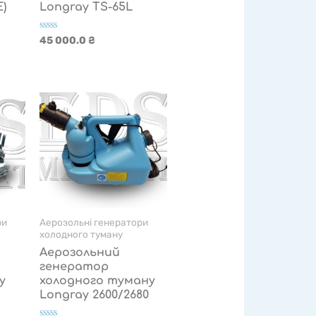
)
Longray TS-65L
Оцінено
45 000.0
₴
в
0
з
5
ри
Аерозольні генератори
холодного туману
Аерозольний
генератор
у
холодного туману
Longray 2600/2680