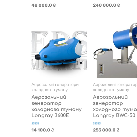
Оцінено
Оцінено
48 000.0
₴
240 000.0
₴
в
в
0
0
з
з
5
5
Аерозольні генератори
Аерозольні генерато
холодного туману
холодного туману
Аерозольний
Аерозольний
генератор
генератор
холодного туману
холодного тума
Longray 3600E
Longray BWC-50
Оцінено
Оцінено
14 100.0
₴
253 800.0
₴
в
в