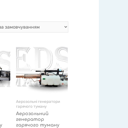
Аерозольні генератори
гарячого туману
Аерозольний
генератор
у
гарячого туману