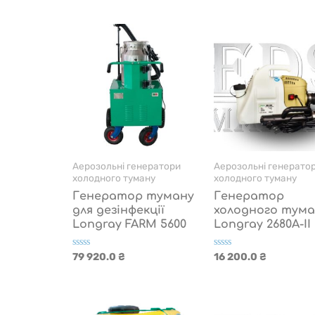
0
0
з
з
5
5
Аерозольні генератори
Аерозольні генерато
холодного туману
холодного туману
Генератор туману
Генератор
для дезінфекції
холодного тума
Longray FARM 5600
Longray 2680А-II
Оцінено
Оцінено
79 920.0
₴
16 200.0
₴
в
в
0
0
з
з
5
5