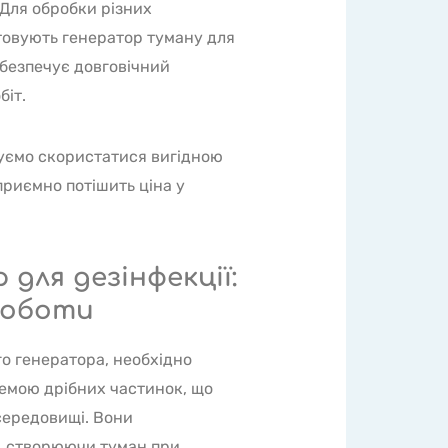
 Для обробки різних
товують генератор туману для
абезпечує довговічний
біт.
уємо скористатися вигідною
приємно потішить ціна у
для дезінфекції:
роботи
о генератора, необхідно
темою дрібних частинок, що
середовищі. Вони
, створюючи туман при