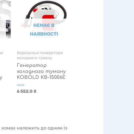
НЕМАЄ В
НАЯВНОСТІ
ри
Аерозольні генератори
холодного туману
Генератор
холодного туману
у
KOBOLD KB-15006E
Оцінено
6 552.0
₴
в
0
з
5
 комах належить до одним із