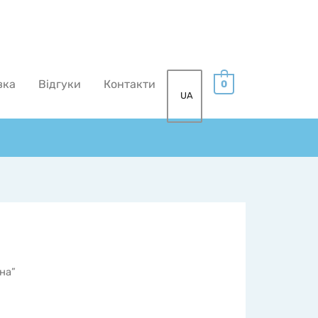
вка
Відгуки
Контакти
0
UA
на”