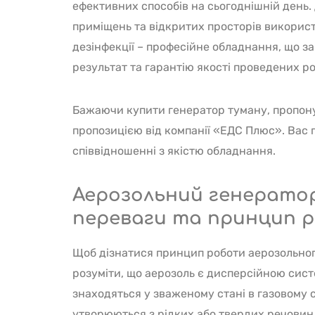
ефективних способів на сьогоднішній день.
приміщень та відкритих просторів викорис
дезінфекції – професійне обладнання, що з
результат та гарантію якості проведених ро
Бажаючи купити генератор туману, пропон
пропозицією від компанії «ЕДС Плюс». Вас 
співвідношенні з якістю обладнання.
Аерозольний генератор 
переваги та принцип 
Щоб дізнатися принцип роботи аерозольног
розуміти, що аерозоль є дисперсійною сис
знаходяться у зваженому стані в газовому 
утворюються з рідких або твердих речовин