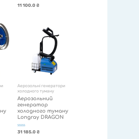
Оцінено
11 100.0
₴
в
0
з
5
ри
Аерозольні генератори
холодного туману
Аерозольний
генератор
ну
холодного туману
Longray DRAGON
Оцінено
31 185.0
₴
в