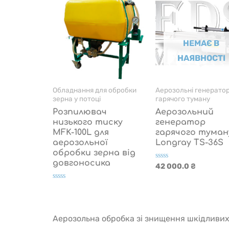
НЕМАЄ В
НАЯВНОСТІ
Обладнання для обробки
Аерозольні генерато
зерна у потоці
гарячого туману
Розпилювач
Аерозольний
низького тиску
генератор
MFK-100L для
гарячого туман
аерозольної
Longray TS-36S
обробки зерна від
довгоносика
Оцінено
42 000.0
₴
в
0
з
Оцінено
5
в
0
з
5
Аерозольна обробка зі знищення шкідливих