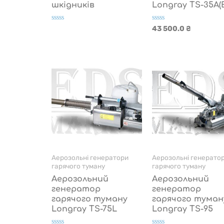
шкідників
Longray TS-35A(E
Оцінено
Оцінено
43 500.0
₴
в
в
0
0
з
з
5
5
Аерозольні генератори
Аерозольні генерато
гарячого туману
гарячого туману
Аерозольний
Аерозольний
генератор
генератор
гарячого туману
гарячого туман
Longray TS-75L
Longray TS-95