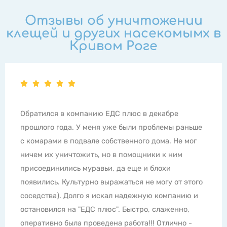
Отзывы об уничтожении
клещей и других насекомымх в
Кривом Роге
Все супер! Ребята молодцы! Моя проблема в том,
что на балконе постоянно были пчелы, а еще
одолевали мухи осенью и зимой в теплые дни.
Мерзкое жужжание с пилотированием по квартире
раздражало ужасно, открыть балкон невозможно.
Ни ленты не помогали, ни другие средства. Но
даже не подозревала, что можно справиться с
проблемой навсегда, если воспользоваться
услугами спецов. Профессиональные средства -