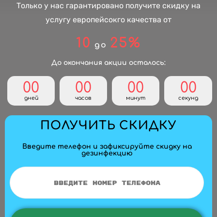
Только у нас гарантировано получите скидку на
услугу европейсокго качества от
10
25%
до
До окончания акции осталось:
00
00
00
00
дней
часов
минут
секунд
ПОЛУЧИТЬ СКИДКУ
Введите телефон и зафиксируйте скидку на
дезинфекцию