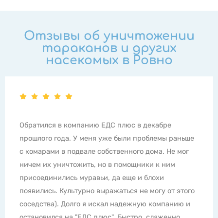
Отзывы об уничтожении
тараканов и других
насекомых в Ровно
Все супер! Ребята молодцы! Моя проблема в том,
что на балконе постоянно были пчелы, а еще
одолевали мухи осенью и зимой в теплые дни.
Мерзкое жужжание с пилотированием по квартире
раздражало ужасно, открыть балкон невозможно.
Ни ленты не помогали, ни другие средства. Но
даже не подозревала, что можно справиться с
проблемой навсегда, если воспользоваться