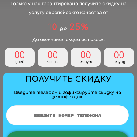
Только у нас гарантировано получите скидку на
услугу европейсокго качества от
10
25%
до
До окончания акции осталось:
00
00
00
00
дней
часов
минут
секунд
ПОЛУЧИТЬ СКИДКУ
Введите телефон и зафиксируйте скидку на
дезинфекцию