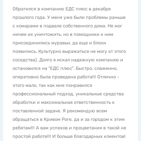
 в компанию ЕДС плюс в декабре
Все супер!
года. У меня уже были проблемы раньше
что на бал
и в подвале собственного дома. Не мог
одолевали 
уничтожить, но в помощники к ним
Мерзкое жу
ились муравьи, да еще и блохи
раздражало
. Культурно выражаться не могу от этого
Ни ленты не
). Долго я искал надежную компанию и
даже не по
ся на "ЕДС плюс". Быстро, слаженно,
проблемой 
о была проведена работа!!! Отлично -
услугами с
о, так как мне понравился
супер как и
нальный подход, уникальные средства
проволочек
 и максимальная ответственность к
грызунами 
ной задаче. Я рекомендую всем
телефона т
я в Кривом Роге, да и за городом к этим
обращаться
! А вам успехов и процветания в такой не
Юлия Ло
аботе!!! И больше благодарных клиентов!