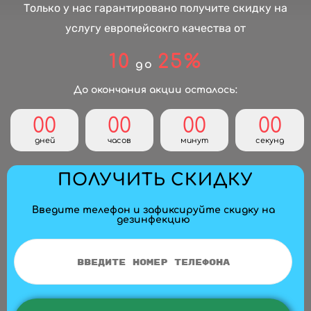
Только у нас гарантировано получите скидку на
услугу европейсокго качества от
10
25%
до
До окончания акции осталось:
00
00
00
00
дней
часов
минут
секунд
ПОЛУЧИТЬ СКИДКУ
Введите телефон и зафиксируйте скидку на
дезинфекцию