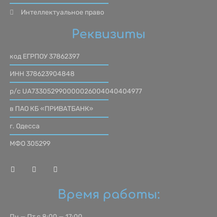
Интеллектуальное право
Реквизиты
код ЕГРПОУ 37862397
ИНН 378623904848
р/с UA733052990000026004040404977
в ПАО КБ «ПРИВАТБАНК»
г. Одесса
МФО 305299
Время работы:
Пн — Пт с 8:00 — 17:00