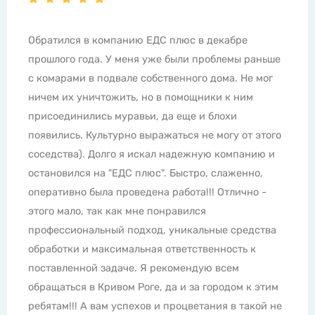
Все супер! Ребята молодцы! Моя проблема в том,
что на балконе постоянно были пчелы, а еще
одолевали мухи осенью и зимой в теплые дни.
Мерзкое жужжание с пилотированием по квартире
раздражало ужасно, открыть балкон невозможно.
Ни ленты не помогали, ни другие средства. Но
даже не подозревала, что можно справиться с
проблемой навсегда, если воспользоваться
услугами спецов. Профессиональные средства -
супер как и сама работа, все четко по времени без
проволочек. Если у Вас проблемы с насекомыми,
грызунами и другой живностью, набирайте номер
телефона только ЕДС Плюс. Всем рекомендую
обращаться в эту компанию.