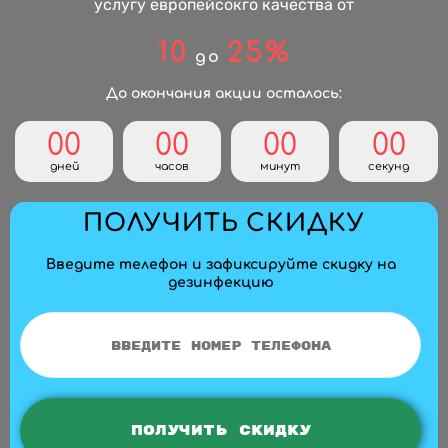
услугу европейсокго качества от
10
25%
до
До окончания акции осталось:
00
00
00
00
дней
часов
минут
секунд
ПОЛУЧИТЬ СКИДКУ
Введите телефон и зафиксируйте скидку на
дезинфекцию