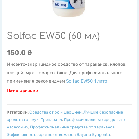
Solfac EW50 (60 мл)
150.0
₴
Инсекто-акарицидное средство от тараканов, клопов,
клещей, мух, комаров, блох. Для профессионального
применения рекомендуем
Solfac EW50 1 литр
Нет в наличии
Категории:
Cредства от ос и шершней
,
Лучшие безопасные
средства от мух
,
Препараты
,
Профессиональные средства от
насекомых
,
Профессиональные средства от тараканов
,
Эффективное средство от комаров Bayer и Syngenta
,