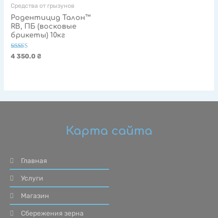
Средства от грызунов
Родентицид Талон™
RB, ПБ (восковые
брикеты) 10кг
Оценка
4 350.0
₴
5.00
из 5
Карта сайта
Главная
Услуги
Магазин
Сбережения зерна