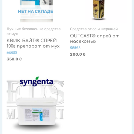
НЕТ НА СКЛАДЕ
Лучшие безопасные средства
Cредства от ос и шершней
от мух
OUTCAST® спрей от
КВИК-БАЙТ® СПРЕЙ
насекомых
100г препарат от мух
Оценка
200.0
₴
5.00
Оценка
350.0
₴
из 5
5.00
из 5