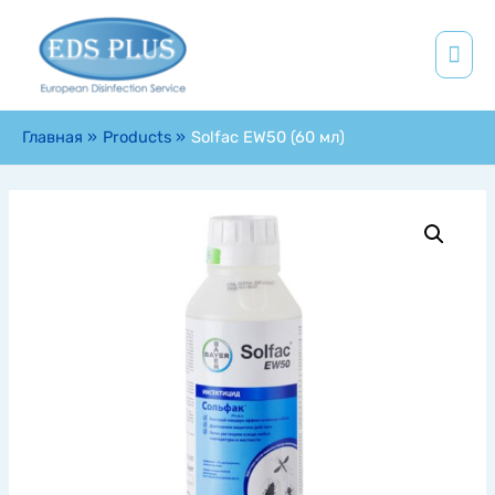
Главная
Products
Solfac EW50 (60 мл)