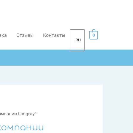
вка
Отзывы
Контакты
0
RU
омпании Longray”
компании